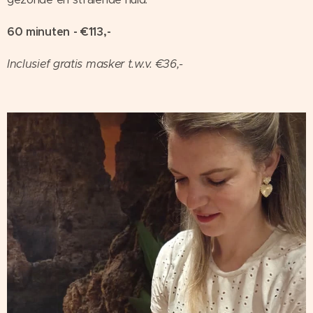
60 minuten - €113,-
Inclusief gratis masker t.w.v. €36,-