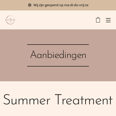
Wij zijn geopend op ma-di-do-vrij-za
Aanbiedingen
Summer Treatment