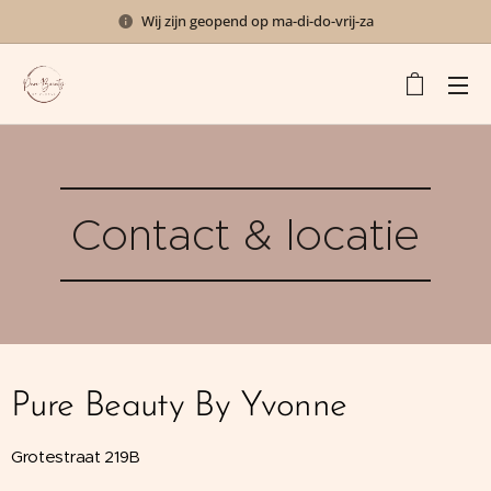
Wij zijn geopend op ma-di-do-vrij-za
Contact & locatie
Pure Beauty By Yvonne
Grotestraat 219B