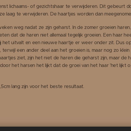
st lichaams- of gezichtshaar te verwijderen. Dit gebeurt d
eze laag te verwijderen. De haartjes worden dan meegenom
weken weg nadat ze zijn geharst. In de zomer groeien haren, n
eten dat de haren niet allemaal tegelijk groeien. Een haar he
 het uitvalt en een nieuwe haartje er weer onder zit. Dus o
, terwijl een ander deel aan het groeien is, maar nog zo klein i
jes ziet, zijn het niet de haren die geharst zijn, maar de ha
t door het harsen het lijkt dat de groei van het haar 'het lijk
cm lang zijn voor het beste resultaat.