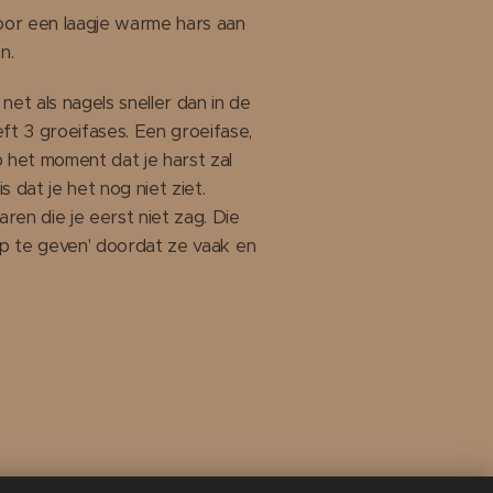
oor een laagje warme hars aan
en.
et als nagels sneller dan in de
eft 3 groeifases. Een groeifase,
p het moment dat je harst zal
s dat je het nog niet ziet.
ren die je eerst niet zag. Die
t op te geven' doordat ze vaak en