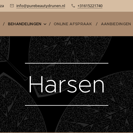
-za
info@purebeautydrunen.nl
+31615221740
E
BEHANDELINGEN
ONLINE AFSPRAAK
AANBIEDINGEN
Harsen