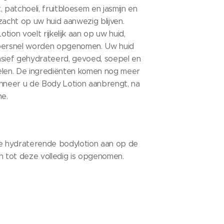
, patchoeli, fruitbloesem en jasmijn en
zacht op uw huid aanwezig blijven.
ion voelt rijkelijk aan op uw huid,
upersnel worden opgenomen. Uw huid
tensief gehydrateerd, gevoed, soepel en
elen. De ingrediënten komen nog meer
anneer u de Body Lotion aanbrengt, na
e.
de hydraterende bodylotion aan op de
n tot deze volledig is opgenomen.