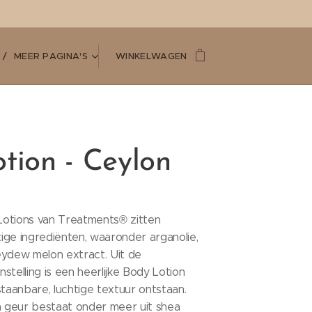
MEER PAGINA'S
WINKELWAGEN
otion - Ceylon
otions van Treatments® zitten
ige ingrediënten, waaronder arganolie,
eydew melon extract. Uit de
stelling is een heerlijke Body Lotion
aanbare, luchtige textuur ontstaan.
geur bestaat onder meer uit shea