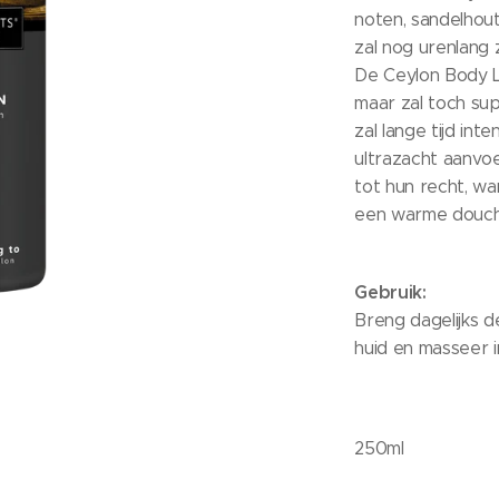
noten, sandelhout
zal nog urenlang 
De Ceylon Body Lot
maar zal toch s
zal lange tijd in
ultrazacht aanvo
tot hun recht, w
een warme douch
Gebruik:
Breng dagelijks 
huid en masseer i
250ml