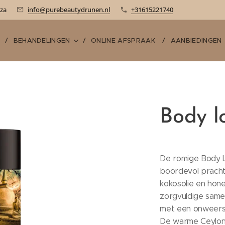
-za
info@purebeautydrunen.nl
+31615221740
E
BEHANDELINGEN
ONLINE AFSPRAAK
AANBIEDINGEN
Body l
De romige Body L
boordevol pracht
kokosolie en hon
zorgvuldige samen
met een onweerst
De warme Ceylon 