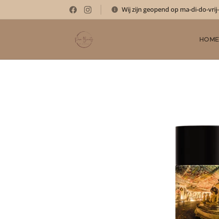
Wij zijn geopend op ma-di-do-vrij
HOM