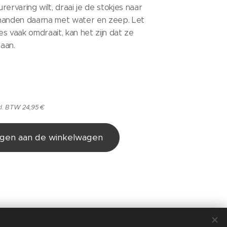
ervaring wilt, draai je de stokjes naar
handen daarna met water en zeep. Let
jes vaak omdraait, kan het zijn dat ze
gaan.
cl. BTW 24,95 €
gen aan de winkelwagen