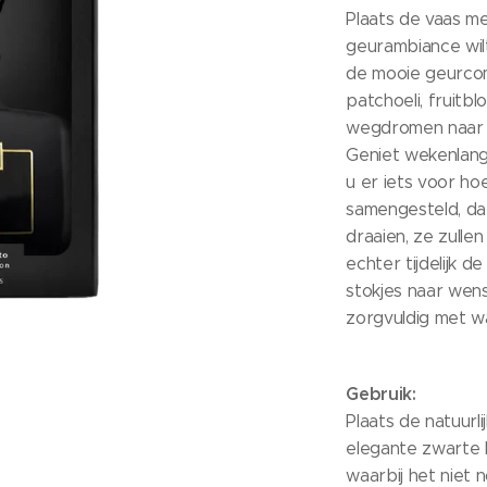
Plaats de vaas me
geurambiance wil
de mooie geurcom
patchoeli, fruitbl
wegdromen naar h
Geniet wekenlang
u er iets voor ho
samengesteld, da
draaien, ze zullen
echter tijdelijk d
stokjes naar wen
zorgvuldig met w
Gebruik:
Plaats de natuurli
elegante zwarte k
waarbij het niet n