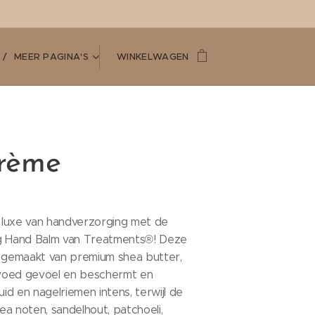
MEER PAGINA'S
WINKELWAGEN
rème
luxe van handverzorging met de
g Hand Balm van Treatments®! Deze
, gemaakt van premium shea butter,
gevoed gevoel en beschermt en
uid en nagelriemen intens, terwijl de
a noten, sandelhout, patchoeli,