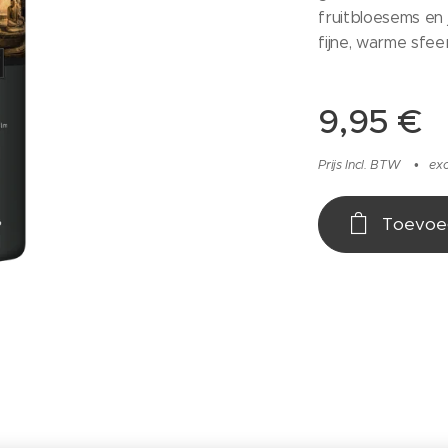
fruitbloesems en
fijne, warme sfee
9,95
€
Prijs Incl. BTW
ex
Toevoe