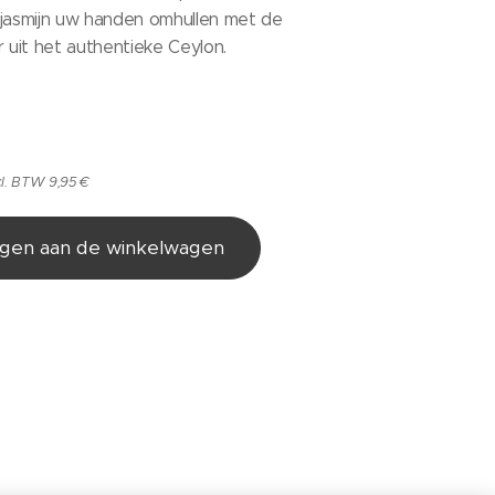
 jasmijn uw handen omhullen met de
r uit het authentieke Ceylon.
cl. BTW 9,95 €
gen aan de winkelwagen