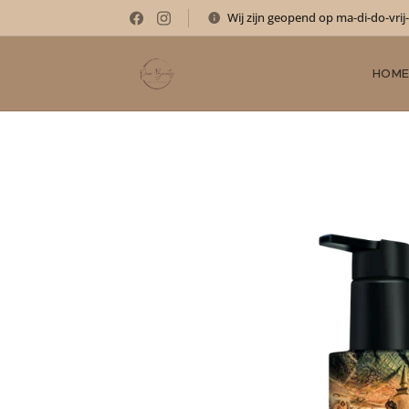
Wij zijn geopend op ma-di-do-vrij
HOM