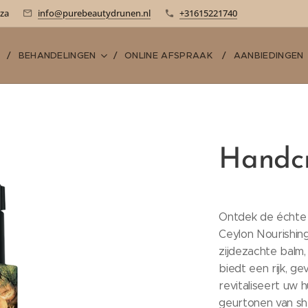
-za
info@purebeautydrunen.nl
+31615221740
E
BEHANDELINGEN
ONLINE AFSPRAAK
AANBIEDINGEN
Handc
Ontdek de échte 
Ceylon Nourishin
zijdezachte balm
biedt een rijk, 
revitaliseert uw h
geurtonen van she