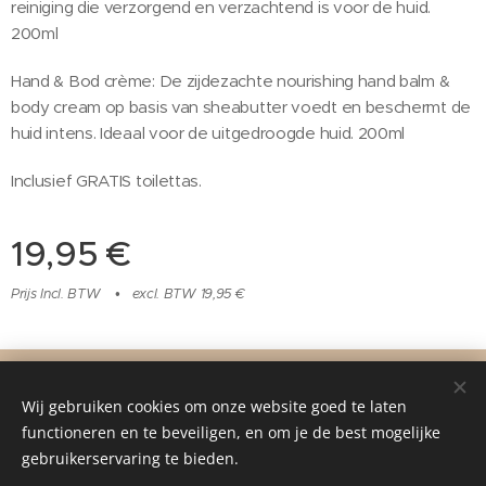
reiniging die verzorgend en verzachtend is voor de huid.
200ml
Hand & Bod crème: De zijdezachte nourishing hand balm &
body cream op basis van sheabutter voedt en beschermt de
huid intens. Ideaal voor de uitgedroogde huid. 200ml
Inclusief GRATIS toilettas.
19,95
€
Prijs Incl. BTW
excl. BTW 19,95 €
©2016 Pure Beauty By Yvonne, Grotestraat
219B
5151 BL Drunen,
06-15221740
Wij gebruiken cookies om onze website goed te laten
functioneren en te beveiligen, en om je de best mogelijke
Mogelijk gemaakt door
Webnode
Cookies
gebruikerservaring te bieden.