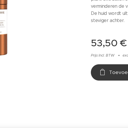
verminderen de ver
De huid wordt ult
steviger achter.
53,50
€
Prijs Incl. BTW
ex
Toevoe