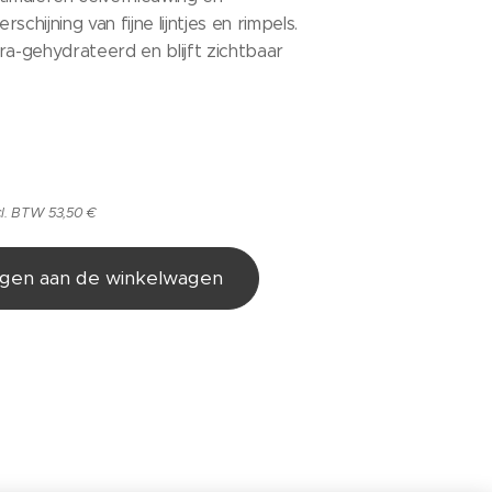
schijning van fijne lijntjes en rimpels.
ra-gehydrateerd en blijft zichtbaar
cl. BTW 53,50 €
gen aan de winkelwagen