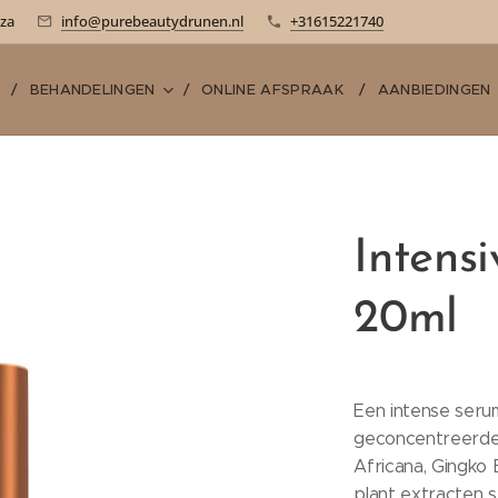
-za
info@purebeautydrunen.nl
+31615221740
E
BEHANDELINGEN
ONLINE AFSPRAAK
AANBIEDINGEN
Intens
20ml
Een intense seru
geconcentreerde 
Africana, Gingko 
plant extracten s