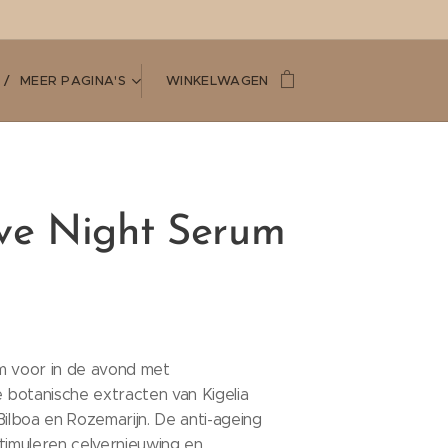
MEER PAGINA'S
WINKELWAGEN
ive Night Serum
m voor in de avond met
botanische extracten van Kigelia
Bilboa en Rozemarijn. De anti-ageing
timuleren celvernieuwing en