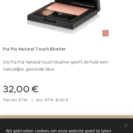
Pui Pui Natural Touch Blusher
De Pui Pui Natural touch blusher geeft de huid een
natuurlijke, gezonde blos.
32,00
€
Prijs Incl. BTW
excl. BTW 32,00 €
©2016 Pure Beauty By Yvonne, Grotestraat
219B
5151 BL Drunen,
06-15221740
Wij gebruiken cookies om onze website goed te laten