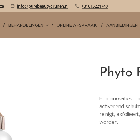
-za
info@purebeautydrunen.nl
+31615221740
E
BEHANDELINGEN
ONLINE AFSPRAAK
AANBIEDINGEN
Phyto 
Een innovatieve, 
activerend schui
reinigt, exfolieer
worden.