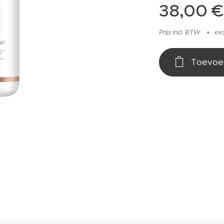
38,00
€
Prijs Incl. BTW
ex
Toevoe