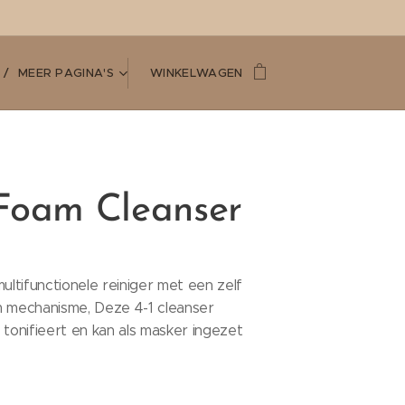
MEER PAGINA'S
WINKELWAGEN
Foam Cleanser
multifunctionele reiniger met een zelf
m mechanisme, Deze 4-1 cleanser
t, tonifieert en kan als masker ingezet