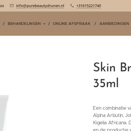
-za
info@purebeautydrunen.nl
+31615221740
E
BEHANDELINGEN
ONLINE AFSPRAAK
AANBIEDINGEN
Skin B
35ml
Een combinatie v
Alpha Arbutin, J
Kigelia Africana. 
en de productie v