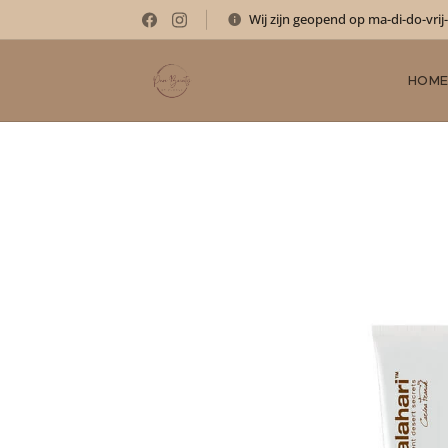
Wij zijn geopend op ma-di-do-vrij
HOM