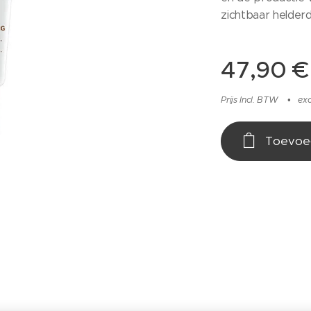
zichtbaar helderd
47,90
€
Prijs Incl. BTW
ex
Toevoe