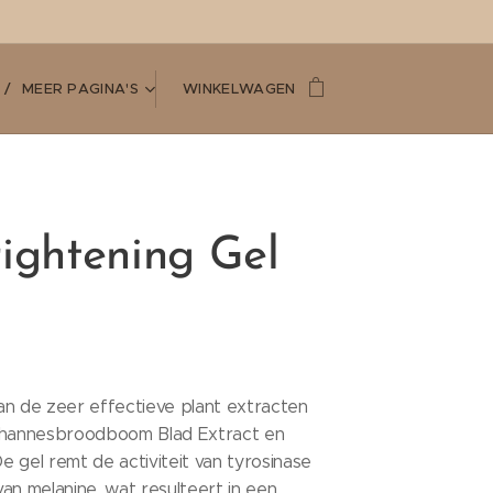
MEER PAGINA'S
WINKELWAGEN
rightening Gel
an de zeer effectieve plant extracten
ohannesbroodboom Blad Extract en
De gel remt de activiteit van tyrosinase
an melanine, wat resulteert in een