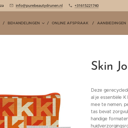
-za
info@purebeautydrunen.nl
+31615221740
E
BEHANDELINGEN
ONLINE AFSPRAAK
AANBIEDINGEN
Skin J
Deze gerecyclede
al je essentiële 
mee te nemen, pe
tas bevat zorgvu
handige formaten
huidverzorgingsro