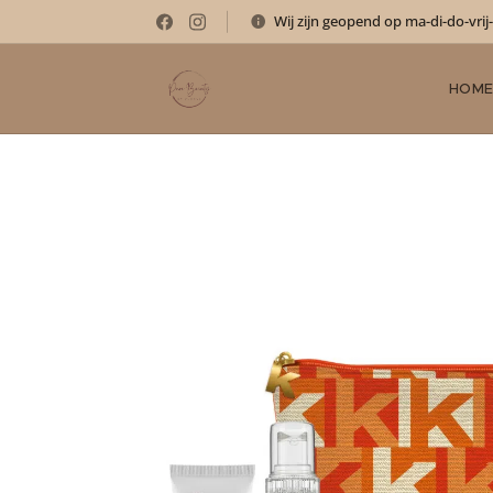
Wij zijn geopend op ma-di-do-vrij
HOM