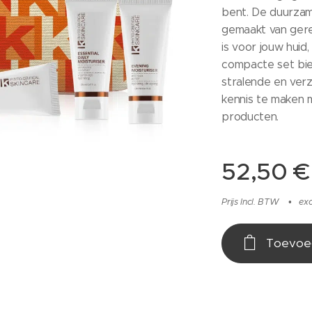
bent. De duurzame
gemaakt van gerec
is voor jouw huid
compacte set bied
stralende en verz
kennis te maken m
producten.
52,50
€
Prijs Incl. BTW
ex
Toevoe