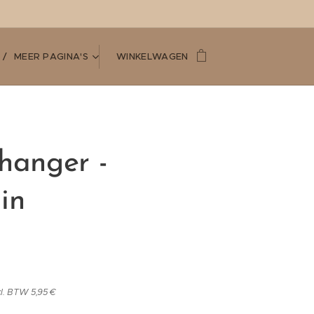
MEER PAGINA'S
WINKELWAGEN
lhanger -
in
l. BTW 5,95 €