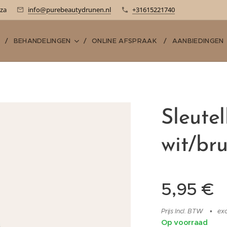
-za
info@purebeautydrunen.nl
+31615221740
E
BEHANDELINGEN
ONLINE AFSPRAAK
AANBIEDINGEN
Sleute
wit/bru
5,95
€
Prijs Incl. BTW
exc
Op voorraad